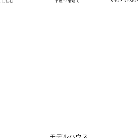
てに住む
平屋+2階建て
SHOP DES
モデルハウス