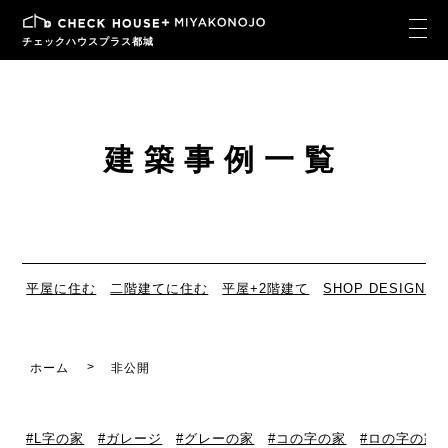
チェックハウスプラス都城
建築事例一覧
平屋に住む
二階建てに住む
平屋+2階建て
SHOP DESIGN
ホーム
非公開
L字の家
ガレージ
グレーの家
コの字の家
ロの字の家