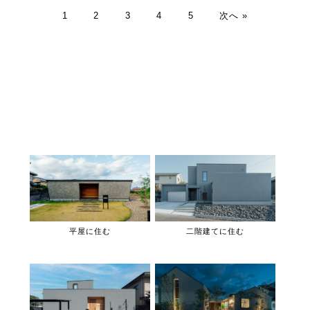
1
2
3
4
5
次へ »
平屋に住む
二階建てに住む